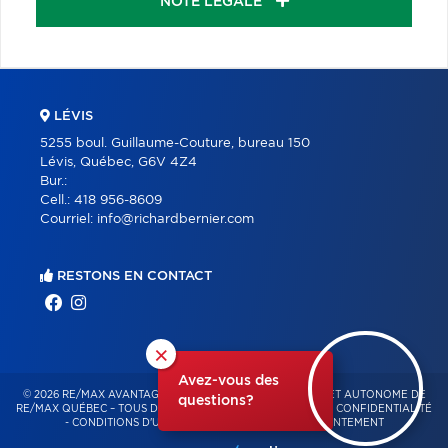
NOTE LÉGALE
LÉVIS
5255 boul. Guillaume-Couture, bureau 150
Lévis, Québec, G6V 4Z4
Bur.:
Cell.:
418 956-8609
Courriel:
info@richardbernier.com
RESTONS EN CONTACT
×
Avez-vous des
© 2026 RE/MAX AVANTAGES – FRANCHISÉ INDÉPENDANT ET AUTONOME DE
questions?
RE/MAX QUÉBEC – TOUS DROITS RÉSERVÉS -
POLITIQUE DE CONFIDENTIALITÉ
-
CONDITIONS D'UTILISATION
-
GESTION DU CONSENTEMENT